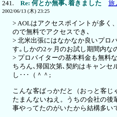
241.
Re: 何とか無事､着きました
旅
2002/06/13 (木) 23:25
> AOLはアクセスポイントが多く
ので無料でアクセスでき､
> 北米出張にはなかなか良いプロ
す｡しかの2ヶ月のお試し期間内な
> プロバイターの基本料金も無料
ちろん､帰国次第､契約はキャンセ
し･･･（＾＾;
こんな客ばっかだと（おっと客じ
たまんないねえ。うちの会社の後
事やってたのがいたから結構多い