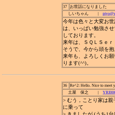
37
お世話になりました
しいちゃん |
piyo@w
今年は色々と大変お世
は、いっぱい勉強させ
しております。
来年は、ＳＱＬＳｅｒ
そうで、今から頭を抱えて
来年も、よろしくお願
ります(^^)。
36
Re^2: Hello. Nice to meet 
土屋 保之 |
YRI006
> むう，ことり家は親
に乗って
> きましたが (うち