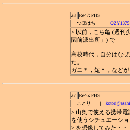
28
Re^7: PHS
つぼはち |
QZY13755
> 以前，こち亀 (週
園前派出所」) で
高校時代，自分はなぜ
た。
ガニ＊，短＊，などがそ
27
Re^6: PHS
ことり |
kotori@asahi
> 山奥で使える携帯
を使うシチュエーショ
> を想像してみた・・・・