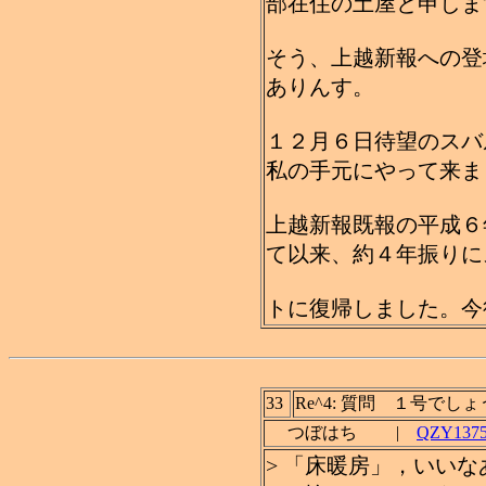
部在住の土屋と申しま
そう、上越新報への登
ありんす。
１２月６日待望のスバ
私の手元にやって来ま
上越新報既報の平成６
て以来、約４年振りに
トに復帰しました。今
33
Re^4: 質問 １号でし
つぼはち |
QZY13755
> 「床暖房」，いいな