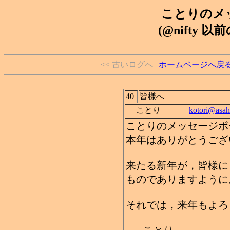
ことりのメッ
(@nifty 以
<< 古いログへ
|
ホームページへ戻
40
皆様へ
ことり |
kotori@asahi
ことりのメッセージボ
本年はありがとうござ
来たる新年が，皆様に
ものでありますように
それでは，来年もよろ