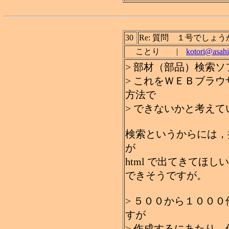
30
Re: 質問 １号でしょう
ことり |
kotori@asahi
> 部材（部品）検索
> これをＷＥＢブラ
方法で
> できないかと考えて
検索というからには，
が
html で出てきてほしい
できそうですが。
> ５００から１００
すが
> 作成するにあたり