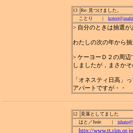
13
Re: 見つけました。
ことり |
kotori@asahi
> 自分のときは抽選
わたしの次の年から抽
> ケーヨーＤ２の周
しましたが，まさかそ
「オネスティ日高」っ
アパートですが・・
12
見落としてました
はと／Issie |
ishato@t
http://www.tt.rim.or.j