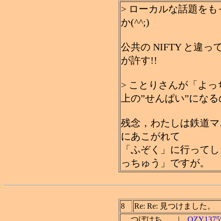
> ローカルな話題を
か(^^;)
公共の NIFTY と
が許す!!
> ことりさんが「よ
上の”せんぱい”にな
残念，わたしは鉄道マ
にあこがれて
「ふぞく」に行ってし
っちゅう」ですが。
8
Re: Re: 見つけました。
つぼはち |
QZY13755