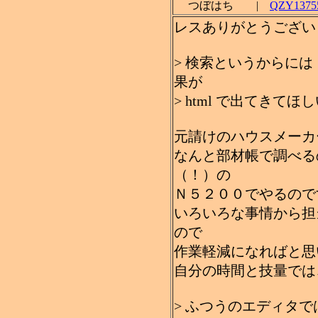
つぼはち |
QZY13755
レスありがとうござい
> 検索というからに
果が
> html で出てきてほ
元請けのハウスメーカ
なんと部材帳で調べる
（！）の
Ｎ５２００でやるので
いろいろな事情から担
ので
作業軽減になればと思
自分の時間と技量では、
> ふつうのエディタ