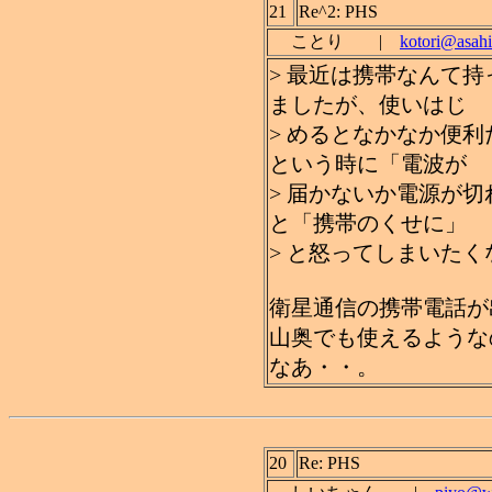
21
Re^2: PHS
ことり |
kotori@asahi
> 最近は携帯なんて
ましたが、使いはじ
> めるとなかなか便
という時に「電波が
> 届かないか電源が
と「携帯のくせに」
> と怒ってしまいたくな
衛星通信の携帯電話が
山奥でも使えるような
なあ・・。
20
Re: PHS