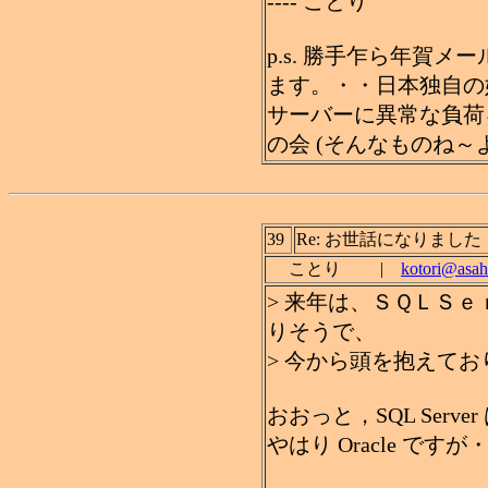
---- ことり
p.s. 勝手乍ら年賀
ます。・・日本独自の
サーバーに異常な負荷
の会 (そんなものね～よ
39
Re: お世話になりました
ことり |
kotori@asahi
> 来年は、ＳＱＬＳ
りそうで、
> 今から頭を抱えておりま
おおっと，SQL Serv
やはり Oracle ですが