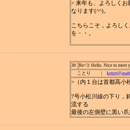
> 来年も、よろしく
なります(^^)。
こちらこそ，よろしく
を・・。
38
Re^3: Hello. Nice to meet 
ことり |
kotori@asahi
>（内１台は首都高小
7号小松川線の下り，
流する
最後の左側壁に黒い爪