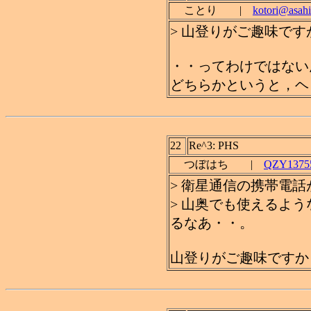
ことり |
kotori@asahi
> 山登りがご趣味です
・・ってわけではない
どちらかというと，ヘビ
22
Re^3: PHS
つぼはち |
QZY13755
> 衛星通信の携帯電
> 山奥でも使えるよ
るなあ・・。
山登りがご趣味ですか