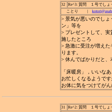
32
Re^3: 質問 １号でし
ことり |
kotori@asahi
> 景気が悪いのでし
ン」等を
> プレゼントして、
施したところ
> 急激に受注が増え
ります。
> 休んでばかりだと
「床暖房」，いいなあ
お忙しくなるようです
お体に気をつけてがん
31
Re^2: 質問 １号でし