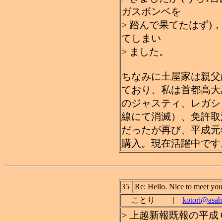
ガスボンベを
> 踏んで果てたはず
てしまい
> ました。
ちなみに土屋家は親父
ており、私は首都高大
のジャスティ、レガシ
線にて消滅）、免許取
だったが再び、平成元
購入。現在活躍中です
35
Re: Hello. Nice to meet you
ことり |
kotori@asahi
> 上越新報既報の平