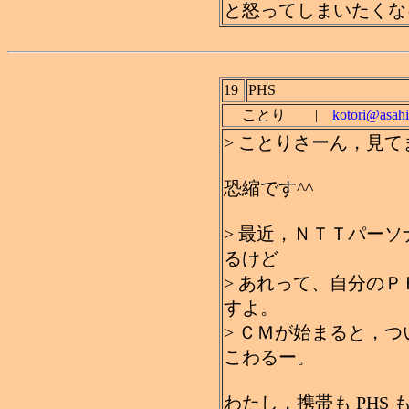
と怒ってしまいたくなる(
19
PHS
ことり |
kotori@asahi
> ことりさーん，見
恐縮です^^
> 最近，ＮＴＴパー
るけど
> あれって、自分の
すよ。
> ＣＭが始まると，
こわるー。
わたし，携帯も PHS