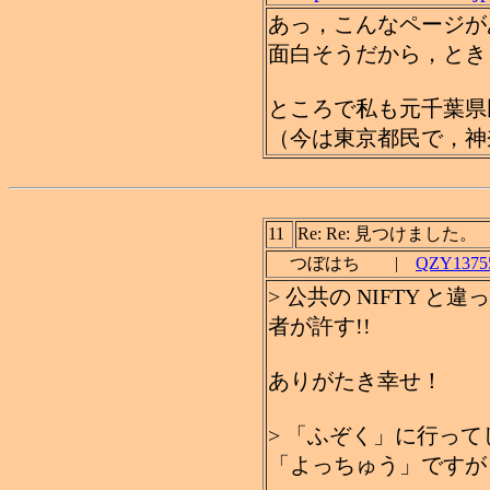
あっ，こんなページが
面白そうだから，とき
ところで私も元千葉県
（今は東京都民で，神
11
Re: Re: 見つけました。
つぼはち |
QZY13755
> 公共の NIFTY 
者が許す!!
ありがたき幸せ！
> 「ふぞく」に行っ
「よっちゅう」ですが